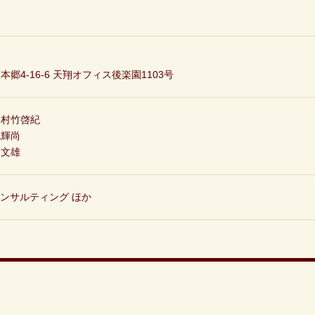
区
本郷4-16-6 天翔オフィス後楽園1103号
：
村竹啓紀
地輝尚
川文雄
コンサルティング ほか