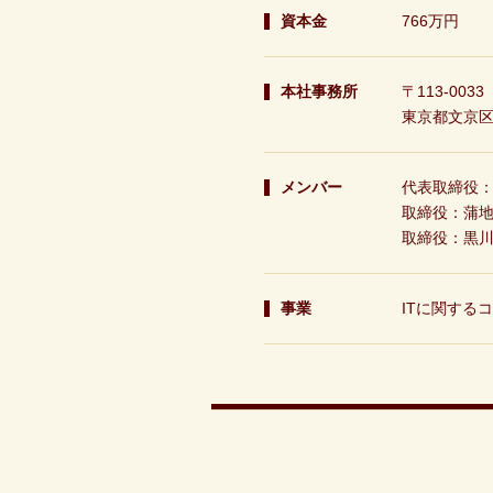
資本金
766万円
本社事務所
〒
113-0033
東京都
文京
メンバー
代表取締役
取締役：蒲
取締役：黒
事業
ITに関する